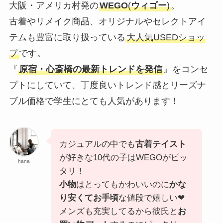
大阪・アメリカ村発の
WEGO
(
ウィゴー
)
。
古着やリメイク商品、オリジナルやセレクトアイ
テムも豊富に取り扱っている
大人気USEDショッ
プ
です。
『
原宿・心斎橋の最新トレンドを発信
』をコンセ
プトにしていて、丁度良いトレンド感とリーズナ
ブル価格で学生にとても人気があります！
カジュアルの中でも
古着テイスト
が好きな10代の子はWEGOがピッ
hana
タリ！
小物
はとってもかわいいのに
かな
り安くてお手頃
な値段で嬉しい❤︎
メンズも充実してるから彼氏と
お