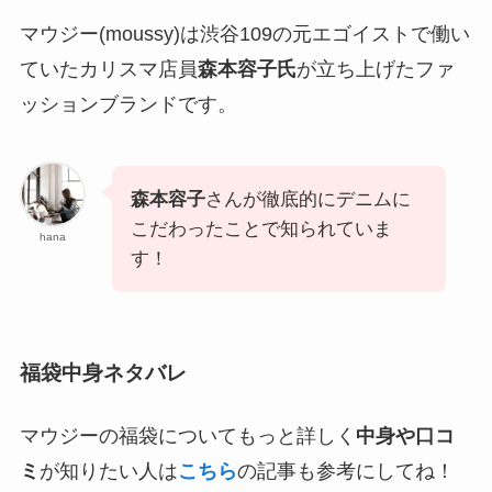
マウジー(moussy)は渋谷109の元エゴイストで働い
ていたカリスマ店員
森本容子氏
が立ち上げたファ
ッションブランドです。
森本容子
さんが徹底的にデニムに
こだわったことで知られていま
hana
す！
福袋中身ネタバレ
マウジーの福袋についてもっと詳しく
中身や口コ
ミ
が知りたい人は
こちら
の記事も参考にしてね！