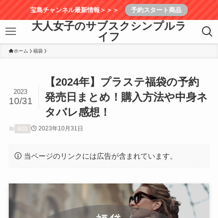
宝島チャンネル最新情報＞＞＞
予約スタート商品
大人女子のサブスクシンプルラ
イフ
ホーム
福袋
【2024年】プラステ福袋の予約
2023
発売日まとめ！購入方法や中身ネ
10/31
タバレ感想！
2023年10月31日
福袋
当ページのリンクには広告が含まれています。